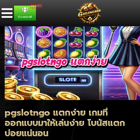
รับเพชรฟรี
article
pgslotngo แตกง่าย เกมที่
ออกแบบมาให้เล่นง่าย โบนัสแตก
บ่อยแน่นอน