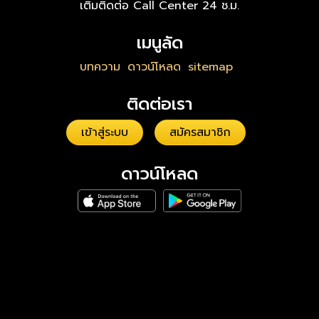
เติมติดต่อ Call Center 24 ช.ม.
เมนูลัด
บทความ
ดาวน์โหลด
sitemap
ติดต่อเรา
เข้าสู่ระบบ
สมัครสมาชิก
ดาวน์โหลด