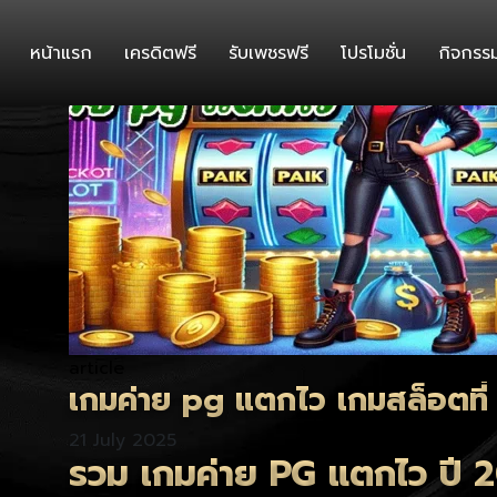
หน้าแรก
เครดิตฟรี
รับเพชรฟรี
โปรโมชั่น
กิจกรร
article
เกมค่าย pg แตกไว เกมสล็อตที่
21 July 2025
รวม เกมค่าย PG แตกไว ปี 2