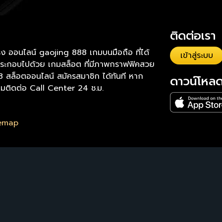
ติดต่อเรา
ง ออนไลน์ gaojing 888 เกมบนมือถือ ที่ได้
เข้าสู่ระบบ
งประกอบไปด้วย เกมสล็อต ที่มีภาพกราฟฟิคสวย
 สล็อตออนไลน์ สมัครสมาชิก ได้ทันที หาก
ดาวน์โหล
ติมติดต่อ Call Center 24 ช.ม.
temap