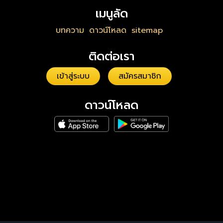
เมนูลัด
บทความ
ดาวน์โหลด
sitemap
ติดต่อเรา
เข้าสู่ระบบ
สมัครสมาชิก
ดาวน์โหลด