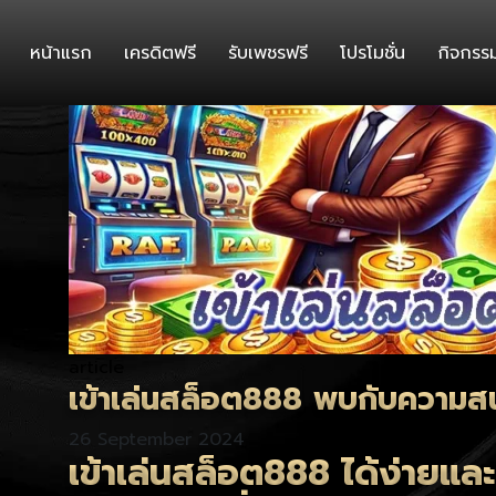
หน้าแรก
เครดิตฟรี
รับเพชรฟรี
โปรโมชั่น
กิจกรร
article
เข้าเล่นสล็อต888 พบกับความสนุ
26 September 2024
เข้าเล่นสล็อต888 ได้ง่ายและ