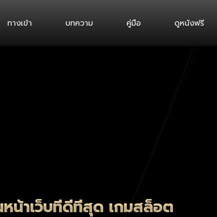
ทางเข้า
บทความ
คู่มือ
ดูหนังฟรี
้าเว็บที่ดีที่สุด เกมสล็อต