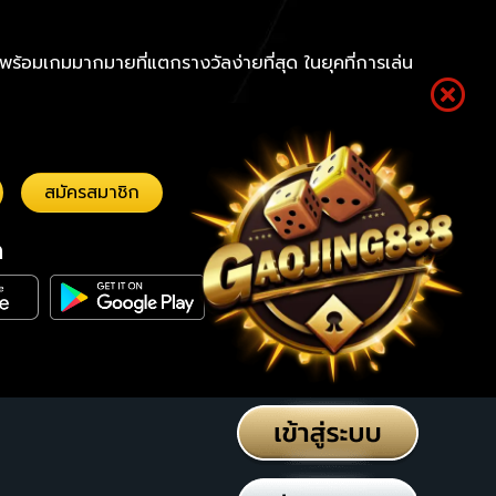
สุด พร้อมเกมมากมายที่แตกรางวัลง่ายที่สุด ในยุคที่การเล่น
สมัครสมาชิก
ด