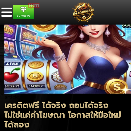
รับเพชรฟรี
article
เครดิตฟรี ได้จริง ถอนได้จริง
ไม่ใช่แค่คำโฆษณา โอกาสให้มือใหม่
ได้ลอง