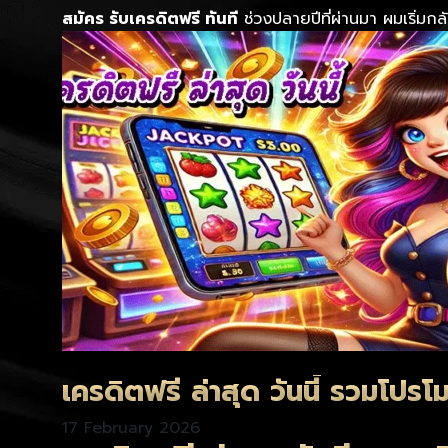
สมัคร รับเครดิตฟรี ทันที
ช่วงปลายปีที่ผ่านมา ผมเริ่มกล
article
เครดิตฟรี ล่าสุด วันนี้ รวมโปรโ
17 February 2026