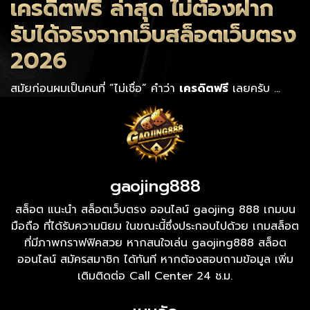
เครดิตฟรี ล่าสุด ไม่ต้องฝาก
รับได้จริงจากเว็บสล็อตเว็บตรง
2026
สมัยก่อนผมเป็นคนที่ “ไม่เชื่อ” คำว่า
เครดิตฟรี
เลยครับ …
gaojing888
สล็อต แนะนำ สล็อตเว็บตรง ออนไลน์ gaojing 888 เกมบน
มือถือ ที่ได้รับความนิยม ในขณะนี้ซึ่งประกอบไปด้วย เกมสล็อต
ที่มีภาพกราฟฟิคสวย หากสนใจเล่น gaojing888 สล็อต
ออนไลน์ สมัครสมาชิก ได้ทันที หากต้องสอบถามข้อมูล เพิ่ม
เติมติดต่อ Call Center 24 ช.ม.