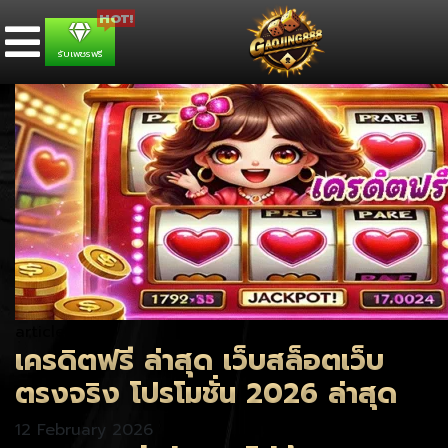
รับเพชรฟรี
article
เครดิตฟรี ล่าสุด เว็บสล็อตเว็บ
ตรงจริง โปรโมชั่น 2026 ล่าสุด
12 February 2026