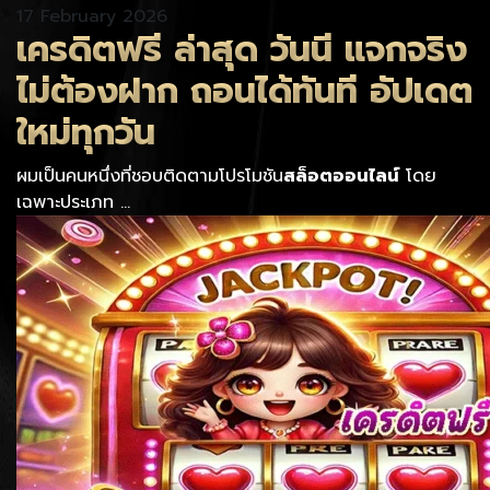
17 February 2026
เครดิตฟรี ล่าสุด วันนี้ แจกจริง
ไม่ต้องฝาก ถอนได้ทันที อัปเดต
ใหม่ทุกวัน
ผมเป็นคนหนึ่งที่ชอบติดตามโปรโมชัน
สล็อตออนไลน์
โดย
เฉพาะประเภท …