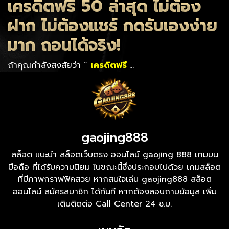
เครดิตฟรี 50 ล่าสุด ไม่ต้อง
ฝาก ไม่ต้องแชร์ กดรับเองง่าย
มาก ถอนได้จริง!
ถ้าคุณกำลังสงสัยว่า “
เครดิตฟรี
…
gaojing888
สล็อต แนะนำ สล็อตเว็บตรง ออนไลน์ gaojing 888 เกมบน
มือถือ ที่ได้รับความนิยม ในขณะนี้ซึ่งประกอบไปด้วย เกมสล็อต
ที่มีภาพกราฟฟิคสวย หากสนใจเล่น gaojing888 สล็อต
ออนไลน์ สมัครสมาชิก ได้ทันที หากต้องสอบถามข้อมูล เพิ่ม
เติมติดต่อ Call Center 24 ช.ม.