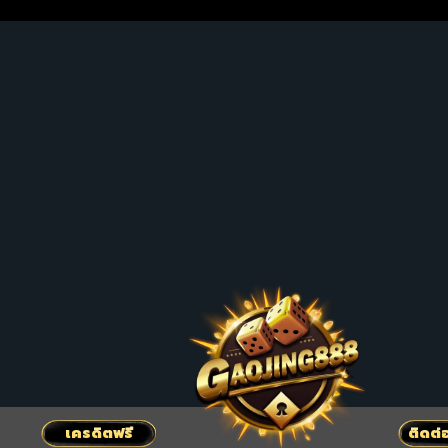
เครดิตฟรี
ติดต่