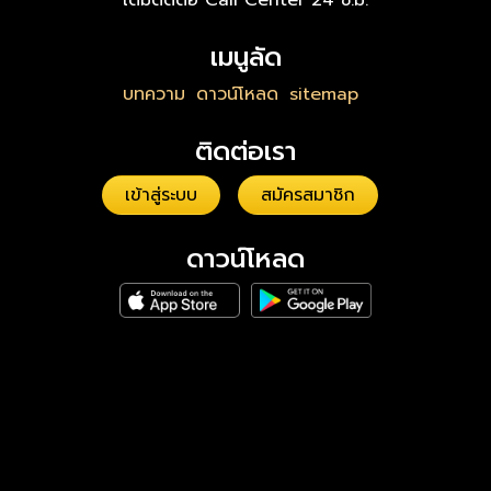
เมนูลัด
บทความ
ดาวน์โหลด
sitemap
ติดต่อเรา
เข้าสู่ระบบ
สมัครสมาชิก
ดาวน์โหลด