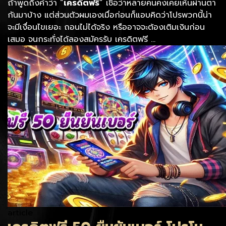
ถ้าพูดถึงคำว่า “
เครดิตฟรี
” เชื่อว่าหลายคนคงเคยเห็นผ่านตา
กันมาบ้าง แต่ส่วนตัวผมเองเมื่อก่อนก็แอบคิดว่าโปรพวกนี้น่า
จะมีเงื่อนไขเยอะ ถอนไม่ได้จริง หรืออาจจะต้องเติมเงินก่อน
เสมอ จนกระทั่งได้ลองสมัครรับ เครดิตฟรี …
article