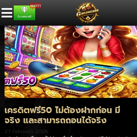
รับเพชรฟรี
article
เครดิตฟรี50 ไม่ต้องฝากก่อน มี
จริง และสามารถถอนได้จริง
27 February 2026