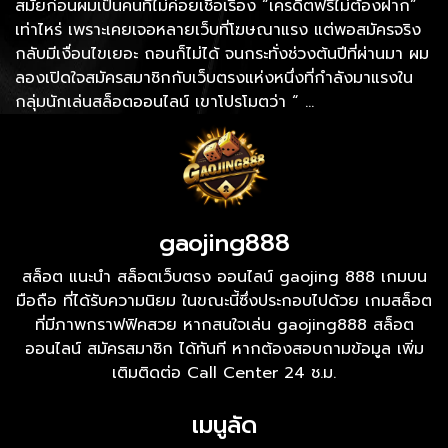
สมัยก่อนผมเป็นคนที่ไม่ค่อยเชื่อเรื่อง “เครดิตฟรีไม่ต้องฝาก”
เท่าไหร่ เพราะเคยเจอหลายเว็บที่โฆษณาแรง แต่พอสมัครจริง
กลับมีเงื่อนไขเยอะ ถอนก็ไม่ได้ จนกระทั่งช่วงต้นปีที่ผ่านมา ผม
ลองเปิดใจสมัครสมาชิกกับเว็บตรงแห่งหนึ่งที่กำลังมาแรงใน
กลุ่มนักเล่นสล็อตออนไลน์ เขาโปรโมตว่า “ …
gaojing888
สล็อต แนะนำ สล็อตเว็บตรง ออนไลน์ gaojing 888 เกมบน
มือถือ ที่ได้รับความนิยม ในขณะนี้ซึ่งประกอบไปด้วย เกมสล็อต
ที่มีภาพกราฟฟิคสวย หากสนใจเล่น gaojing888 สล็อต
ออนไลน์ สมัครสมาชิก ได้ทันที หากต้องสอบถามข้อมูล เพิ่ม
เติมติดต่อ Call Center 24 ช.ม.
เมนูลัด