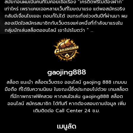
สมัยก่อนผมเป็นคนที่ไม่ค่อยเชื่อเรื่อง “เครดิตฟรีไม่ต้องฝาก”
เท่าไหร่ เพราะเคยเจอหลายเว็บที่โฆษณาแรง แต่พอสมัครจริง
กลับมีเงื่อนไขเยอะ ถอนก็ไม่ได้ จนกระทั่งช่วงต้นปีที่ผ่านมา ผม
ลองเปิดใจสมัครสมาชิกกับเว็บตรงแห่งหนึ่งที่กำลังมาแรงใน
กลุ่มนักเล่นสล็อตออนไลน์ เขาโปรโมตว่า “ …
gaojing888
สล็อต แนะนำ สล็อตเว็บตรง ออนไลน์ gaojing 888 เกมบน
มือถือ ที่ได้รับความนิยม ในขณะนี้ซึ่งประกอบไปด้วย เกมสล็อต
ที่มีภาพกราฟฟิคสวย หากสนใจเล่น gaojing888 สล็อต
ออนไลน์ สมัครสมาชิก ได้ทันที หากต้องสอบถามข้อมูล เพิ่ม
เติมติดต่อ Call Center 24 ช.ม.
เมนูลัด