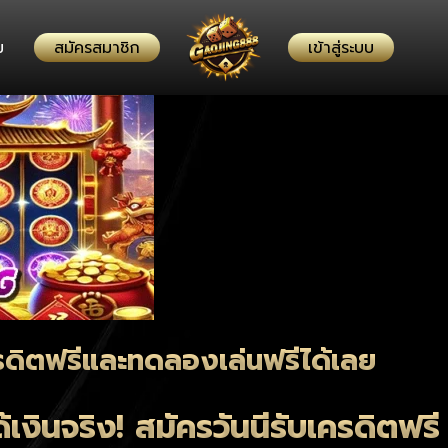
ม
สมัครสมาชิก
เข้าสู่ระบบ
ครดิตฟรีและทดลองเล่นฟรีได้เลย
เงินจริง! สมัครวันนี้รับเครดิตฟร