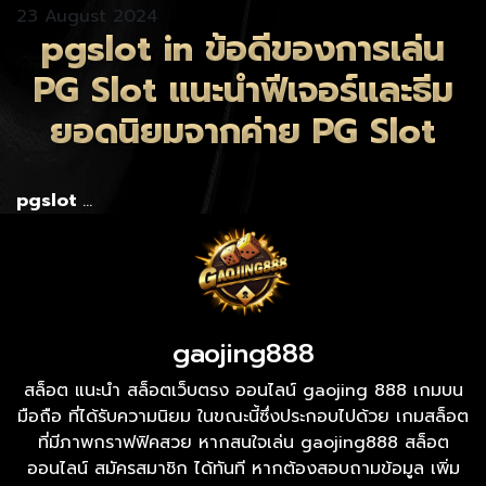
23 August 2024
pgslot in ข้อดีของการเล่น
PG Slot แนะนำฟีเจอร์และธีม
ยอดนิยมจากค่าย PG Slot
pgslot
…
gaojing888
สล็อต แนะนำ สล็อตเว็บตรง ออนไลน์ gaojing 888 เกมบน
มือถือ ที่ได้รับความนิยม ในขณะนี้ซึ่งประกอบไปด้วย เกมสล็อต
ที่มีภาพกราฟฟิคสวย หากสนใจเล่น gaojing888 สล็อต
ออนไลน์ สมัครสมาชิก ได้ทันที หากต้องสอบถามข้อมูล เพิ่ม