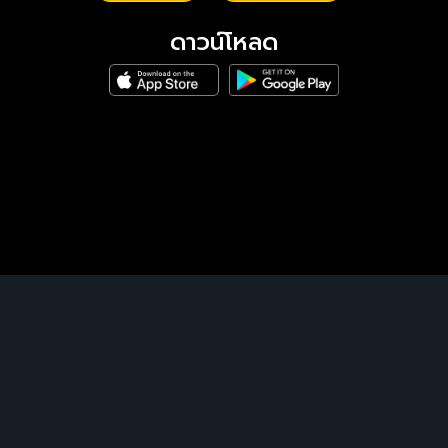
ดาวน์โหลด