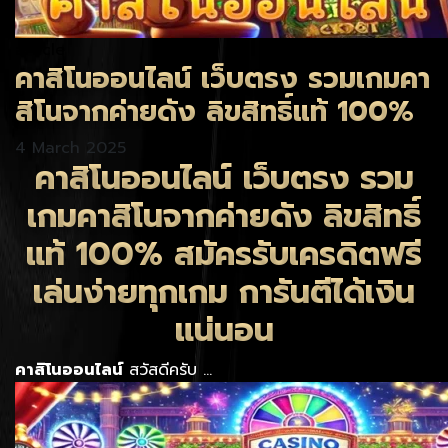
article
คาสิโนออนไลน์ เว็บตรง รวมเกมคา
สิโนจากค่ายดัง ลิขสิทธิ์แท้ 100%
4 March 2025
คาสิโนออนไลน์ เว็บตรง รวม
เกมคาสิโนจากค่ายดัง ลิขสิทธิ์
แท้ 100% สมัครรับเครดิตฟรี
เล่นง่ายทุกเกม การันตีได้เงิน
แน่นอน
คาสิโนออนไลน์
สวัสดีครับ …