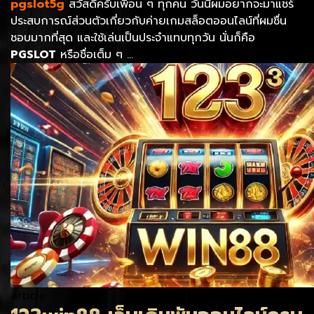
pgslot5g
สวัสดีครับเพื่อน ๆ ทุกคน วันนี้ผมอยากจะมาแชร์
ประสบการณ์ส่วนตัวเกี่ยวกับค่ายเกมสล็อตออนไลน์ที่ผมชื่น
ชอบมากที่สุด และใช้เล่นเป็นประจำแทบทุกวัน นั่นก็คือ
PGSLOT
หรือชื่อเต็ม ๆ …
article