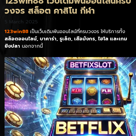
123win88 เว็บเดิมพันออนไลน์ครบ
วงจร สล็อต คาสิโน กีฬา
5 March 2025
123win88
เป็นเว็บเดิมพันออนไลน์ที่ครบวงจร ให้บริการทั้ง
สล็อตออนไลน์, บาคาร่า, รูเล็ต, เสือมังกร, ไฮโล และเกม
ยิงปลา
นอกจากนี้
…