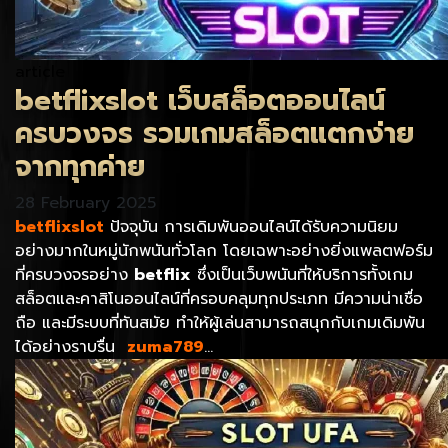
article
betflixslot เว็บสล็อตออนไลน์
ครบวงจร รวมเกมสล็อตแตกง่าย
จากทุกค่าย
28 February 2025
betflixslot
ปัจจุบัน การเดิมพันออนไลน์ได้รับความนิยม
อย่างมากในหมู่นักพนันทั่วโลก โดยเฉพาะอย่างยิ่งแพลตฟอร์ม
ที่ครบวงจรอย่าง
betflix
ซึ่งเป็นเว็บพนันที่ให้บริการทั้งเกม
สล็อตและคาสิโนออนไลน์ที่ครอบคลุมทุกประเภท มีความน่าเชื่อ
ถือ และมีระบบที่ทันสมัย ทำให้ผู้เล่นสามารถสนุกกับเกมเดิมพัน
ได้อย่างราบรื่น
zuma789
…