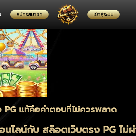
ม
สมัครสมาชิก
เข้าสู่ระบบ
ง PG แท้คือคำตอบที่ไม่ควรพลาด
นไลน์กับ สล็อตเว็บตรง PG ไม่ผ่