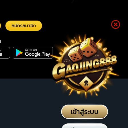
สมัครสมาชิก
ด