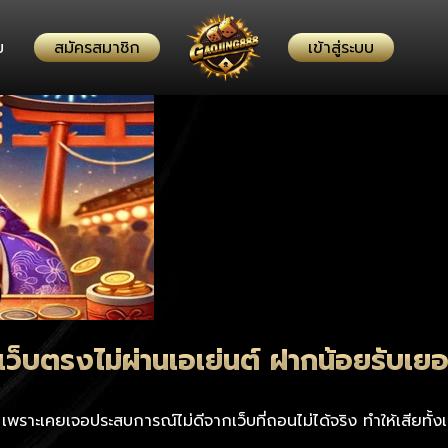
ม
สมัครสมาชิก
เข้าสู่ระบบ
ว็บตรงไม่ผ่านเอเย่นต์ ฝากน้อยรับเยอ
่ เพราะเคยเจอประสบการณ์ไม่ดีจากเว็บที่ถอนไม่ได้จริง ทำให้เสียทั้