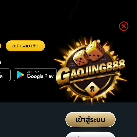
สมัครสมาชิก
ด