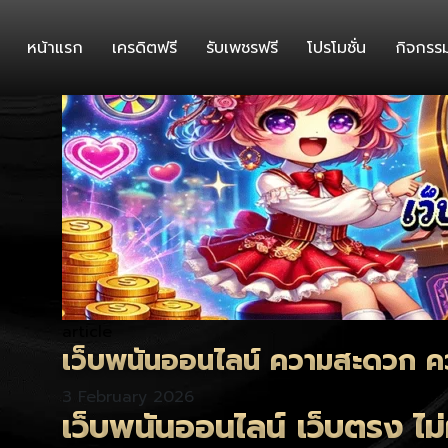
หน้าแรก
เครดิตฟรี
รับเพชรฟรี
โปรโมชั่น
กิจกรร
article
เว็บพนันออนไลน์ ความสะดวก ค
3 February 2026
เว็บพนันออนไลน์ เว็บตรง ไม่