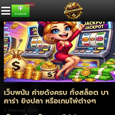
รับเพชรฟรี
article
เว็บพนัน ค่ายดังครบ ทั้งสล็อต บา
คาร่า ยิงปลา หรือเกมไพ่ต่างๆ
2 February 2026