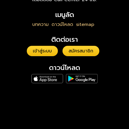
เมนูลัด
บทความ
ดาวน์โหลด
sitemap
ติดต่อเรา
เข้าสู่ระบบ
สมัครสมาชิก
ดาวน์โหลด