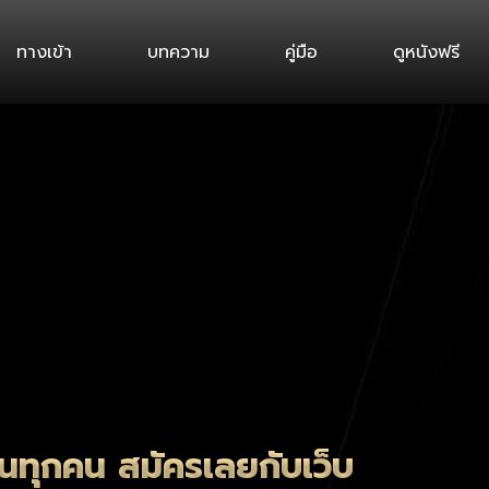
ทางเข้า
บทความ
คู่มือ
ดูหนังฟรี
ล่นทุกคน สมัครเลยกับเว็บ