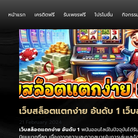
หน้าแรก
เครดิตฟรี
รับเพชรฟรี
โปรโมชั่น
กิจกรร
article
เว็บสล็อตแตกง่าย อันดับ 1 เว
21 February 2024
เว็บสล็อตแตกง่าย อันดับ 1
พนันออนไลน์ในปัจจุบันได้ร
นิยมมากที่สุด เนื่องจากความสะดวกสบายในการเล่นและโอกาส