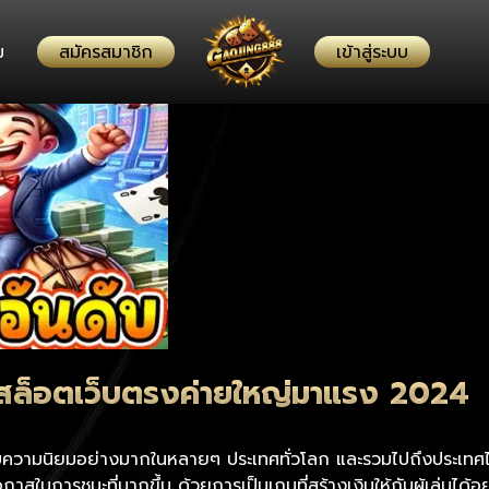
ม
สมัครสมาชิก
เข้าสู่ระบบ
็บสล็อตเว็บตรงค่ายใหญ่มาแรง 2024
ับความนิยมอย่างมากในหลายๆ ประเทศทั่วโลก และรวมไปถึงประเทศไท
ในการชนะที่มากขึ้น ด้วยการเป็นเกมที่สร้างเงินให้กับผู้เล่นได้อ