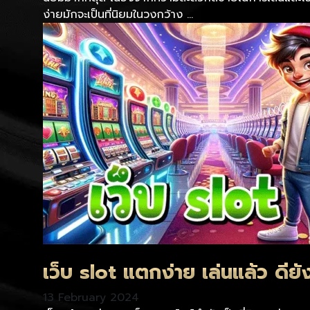
ง่ายมักจะเป็นที่นิยมในวงกว้าง
…
article
เว็บ slot แตกง่าย เล่นแล้ว ดีย
13 February 2024