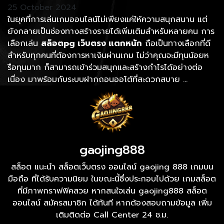
25 October 2024
ในยุคที่การเล่นเกมออนไลน์ไม่เพียงแค่ให้ความสนุกสนาน แต่
ยังกลายเป็นช่องทางสร้างรายได้เพิ่มเติมสำหรับหลายคน การ
เลือกเล่น
สล็อตpg เว็บตรง แตกหนัก
ถือเป็นทางเลือกที่ดี
สำหรับทุกคนที่ต้องการหาเงินผ่านเกม ไม่ว่าคุณจะมีทุนน้อยห
รือทุนมาก ก็สามารถเข้าร่วมสนุกและสร้างกำไรได้อย่างต่อ
เนื่อง มาพร้อมกับระบบฝากถอนออโต้ที่สะดวกสบาย …
gaojing888
สล็อต แนะนำ สล็อตเว็บตรง ออนไลน์ gaojing 888 เกมบน
มือถือ ที่ได้รับความนิยม ในขณะนี้ซึ่งประกอบไปด้วย เกมสล็อต
ที่มีภาพกราฟฟิคสวย หากสนใจเล่น gaojing888 สล็อต
ออนไลน์ สมัครสมาชิก ได้ทันที หากต้องสอบถามข้อมูล เพิ่ม
เติมติดต่อ Call Center 24 ช.ม.