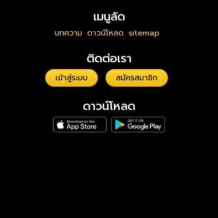
เมนูลัด
บทความ
ดาวน์โหลด
sitemap
ติดต่อเรา
เข้าสู่ระบบ
สมัครสมาชิก
ดาวน์โหลด