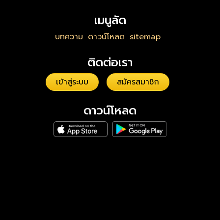
เมนูลัด
บทความ
ดาวน์โหลด
sitemap
ติดต่อเรา
เข้าสู่ระบบ
สมัครสมาชิก
ดาวน์โหลด