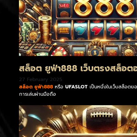
article
สล็อต ยูฟ่า888 เว็บตรงสล็อตออ
27 February 2025
สล็อต ยูฟ่า888
หรือ
UFASLOT
เป็นหนึ่งในเว็บสล็อตยอ
การเล่นผ่านมือถือ
…