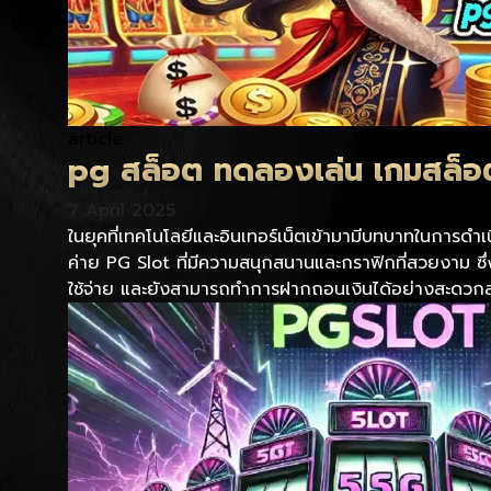
article
pg สล็อต ทดลองเล่น เกมสล็อต
7 April 2025
ในยุคที่เทคโนโลยีและอินเทอร์เน็ตเข้ามามีบทบาทในการด
ค่าย PG Slot ที่มีความสนุกสนานและกราฟิกที่สวยงาม ซึ่ง
ใช้จ่าย และยังสามารถทำการฝากถอนเงินได้อย่างสะดวก