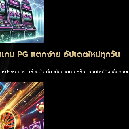
เกม PG แตกง่าย อัปเดตใหม่ทุกวัน
ร์ประสบการณ์ส่วนตัวเกี่ยวกับค่ายเกมสล็อตออนไลน์ที่ผมชื่นชอบมาก