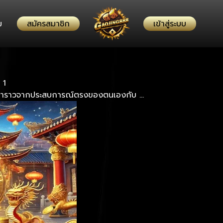
ายเงินจริง โปรโมชั่นพิเศษ 199 รับ 
ม
สมัครสมาชิก
เข้าสู่ระบบ
บสล็อต เล่นง่าย จ่ายเงินทันที Top 
 1
ารเล่าราวจากประสบการณ์ตรงของตนเองกับ …