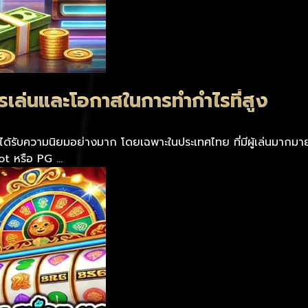
ล่นและโอกาสในการทำกำไรที่สูง
ี่ได้รับความนิยมอย่างมาก โดยเฉพาะในประเทศไทย ที่มีผู้เล่นมาก
Slot หรือ PG …