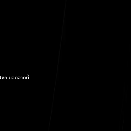
งปลา
นอกจากนี้