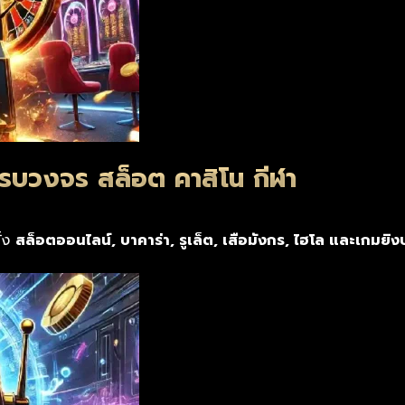
รบวงจร สล็อต คาสิโน กีฬา
ั้ง
สล็อตออนไลน์, บาคาร่า, รูเล็ต, เสือมังกร, ไฮโล และเกมยิ