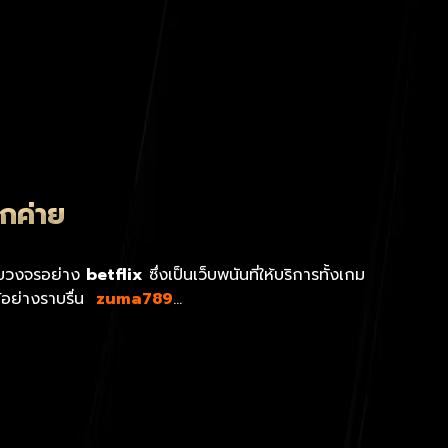
กค่าย
ครบวงจรอย่าง
betflix
ซึ่งเป็นเว็บพนันที่ให้บริการทั้งเกม
ด้อย่างราบรื่น
zuma789
…