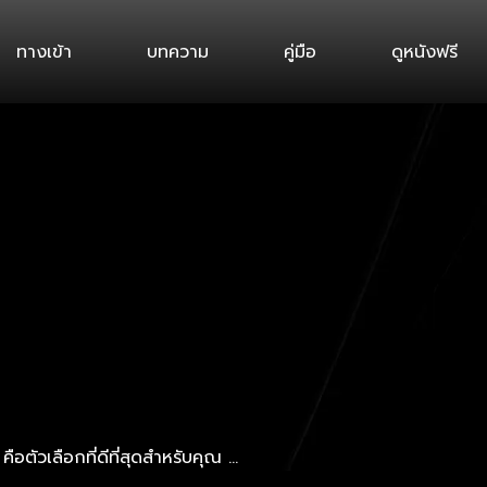
ทางเข้า
บทความ
คู่มือ
ดูหนังฟรี
คือตัวเลือกที่ดีที่สุดสำหรับคุณ …