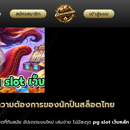
ม
สมัครสมาชิก
เข้าสู่ระบบ
ความต้องการของนักปั่นสล็อตไทย
่ทันสมัย อัปเดตระบบใหม่ เล่นง่าย ไม่มีสะดุด
pg slot เว็บหลัก