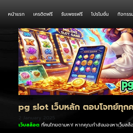
หน้าแรก
เครดิตฟรี
รับเพชรฟรี
โปรโมชั่น
กิจกรร
article
pg slot เว็บหลัก ตอบโจทย์ทุก
2 January 2025
เว็บสล็อต
ที่คนไทยตามหา! หากคุณกำลังมองหาเว็บสล็อตที