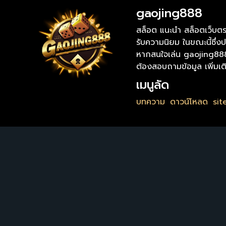
gaojing888
สล็อต แนะนำ สล็อตเว็บตร
รับความนิยม ในขณะนี้ซึ่
หากสนใจเล่น gaojing888
ต้องสอบถามข้อมูล เพิ่มเ
เมนูลัด
บทความ
ดาวน์โหลด
si