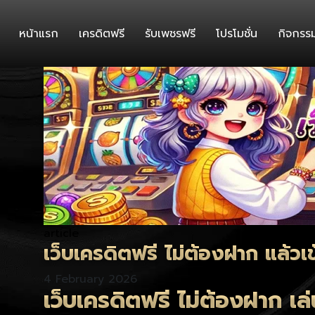
หน้าแรก
เครดิตฟรี
รับเพชรฟรี
โปรโมชั่น
กิจกรร
article
เว็บเครดิตฟรี ไม่ต้องฝาก แล้วเข้
4 February 2026
เว็บเครดิตฟรี ไม่ต้องฝาก เล