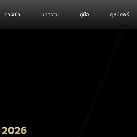
ทางเข้า
บทความ
คู่มือ
ดูหนังฟรี
ุด 2026