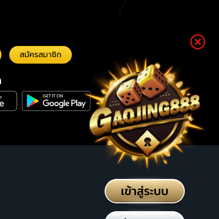
สมัครสมาชิก
ด