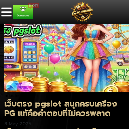
รับเพชรฟรี
article
เว็บตรง pgslot สนุกครบเครื่อง
PG แท้คือคำตอบที่ไม่ควรพลาด
8 May 2025