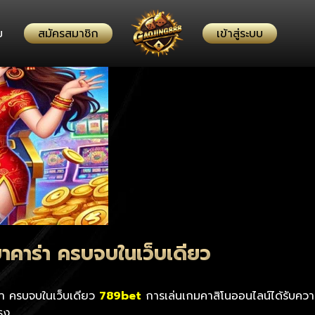
ม
สมัครสมาชิก
เข้าสู่ระบบ
คาร่า ครบจบในเว็บเดียว
า ครบจบในเว็บเดียว
789bet
การเล่นเกมคาสิโนออนไลน์ได้รับความนิย
รง …