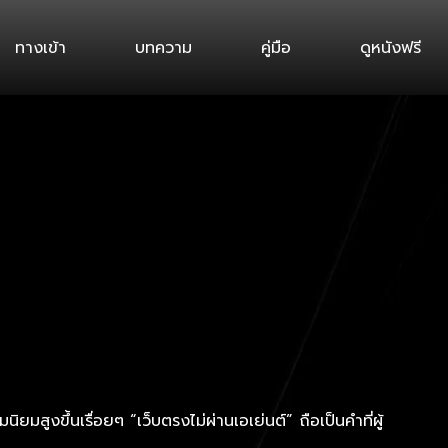
ทางเข้า
บทความ
คู่มือ
ดูหนังฟรี
มสูงขึ้นเรื่อยๆ “เว็บตรงไม่ผ่านเอเย่นต์” ถือเป็นคำที่ผู้