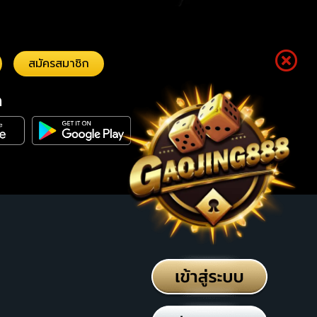
สมัครสมาชิก
ด