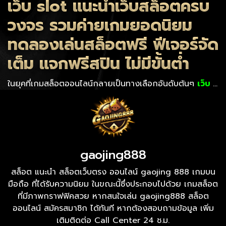
เว็บ slot แนะนำเว็บสล็อตครบ
วงจร รวมค่ายเกมยอดนิยม
ทดลองเล่นสล็อตฟรี ฟีเจอร์จัด
เต็ม แจกฟรีสปิน ไม่มีขั้นต่ำ
ในยุคที่เกมสล็อตออนไลน์กลายเป็นทางเลือกอันดับต้นๆ
เว็บ
…
gaojing888
สล็อต แนะนำ สล็อตเว็บตรง ออนไลน์ gaojing 888 เกมบน
มือถือ ที่ได้รับความนิยม ในขณะนี้ซึ่งประกอบไปด้วย เกมสล็อต
ที่มีภาพกราฟฟิคสวย หากสนใจเล่น gaojing888 สล็อต
ออนไลน์ สมัครสมาชิก ได้ทันที หากต้องสอบถามข้อมูล เพิ่ม
เติมติดต่อ Call Center 24 ช.ม.