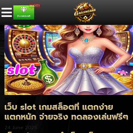
รับเพชรฟรี
article
เว็บ slot เกมสล็อตที่ แตกง่าย
แตกหนัก จ่ายจริง ทดลองเล่นฟรีๆ
24 June 2025