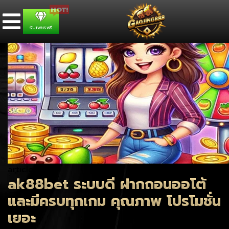
รับเพชรฟรี
article
ak88bet ระบบดี ฝากถอนออโต้
และมีครบทุกเกม คุณภาพ โปรโมชั่น
เยอะ