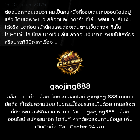
15 October 2025
ต้องบอกก่อนเลยว่า ผมเป็นคนหนึ่งที่ชอบเล่นเกมออนไลน์อยู่
แล้ว โดยเฉพาะแนว สล็อตและบาคาร่า ที่เล่นเพลินแถมลุ้นเงิน
ได้จริง แต่ก่อนหน้านี้ผมเคยลองเล่นตามเว็บต่างๆ ที่เห็น
โฆษณาในโซเชียล บางเว็บเล่นแล้วถอนเงินยาก ระบบไม่เสถียร
หรือบางที่มีปัญหาเรื่อง …
gaojing888
สล็อต แนะนำ สล็อตเว็บตรง ออนไลน์ gaojing 888 เกมบน
มือถือ ที่ได้รับความนิยม ในขณะนี้ซึ่งประกอบไปด้วย เกมสล็อต
ที่มีภาพกราฟฟิคสวย หากสนใจเล่น gaojing888 สล็อต
ออนไลน์ สมัครสมาชิก ได้ทันที หากต้องสอบถามข้อมูล เพิ่ม
เติมติดต่อ Call Center 24 ช.ม.