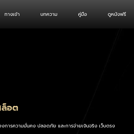
ทางเข้า
บทความ
คู่มือ
ดูหนังฟรี
สล็อต
นที่ต้องการความมั่นคง ปลอดภัย และการจ่ายเงินจริง เว็บตรง