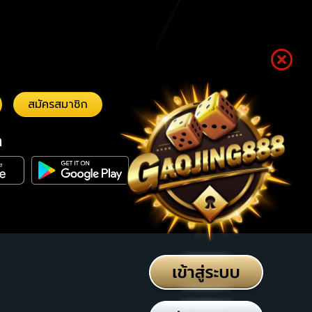
สมัครสมาชิก
ด