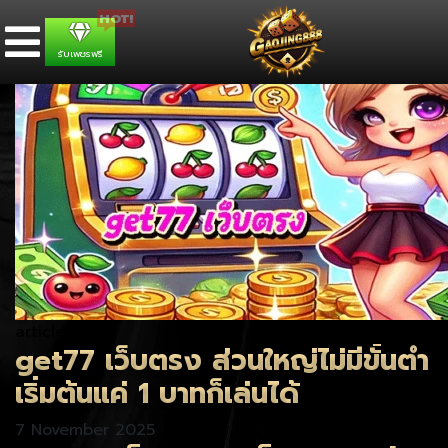
รับเพชรฟรี
article
get77 เว็บตรง ส่วนใหญ่ไม่มีขั้นต่ำ
เริ่มต้นแค่ 1 บาทก็เล่นได้
7 November 2025