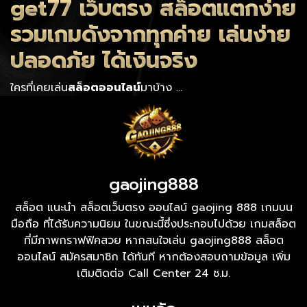
get77 เว็บตรง สล็อตแตกง่าย
รวมเกมดังจากทุกค่าย เล่นง่าย
ปลอดภัย ได้เงินจริง
ใครที่เคยเล่น
สล็อตออนไลน์
มาบ้าง …
gaojing888
สล็อต แนะนำ สล็อตเว็บตรง ออนไลน์ gaojing 888 เกมบน
มือถือ ที่ได้รับความนิยม ในขณะนี้ซึ่งประกอบไปด้วย เกมสล็อต
ที่มีภาพกราฟฟิคสวย หากสนใจเล่น gaojing888 สล็อต
ออนไลน์ สมัครสมาชิก ได้ทันที หากต้องสอบถามข้อมูล เพิ่ม
เติมติดต่อ Call Center 24 ช.ม.