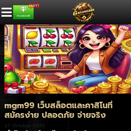
รับเพชรฟรี
article
mgm99 เว็บสล็อตและคาสิโนที่
สมัครง่าย ปลอดภัย จ่ายจริง
27 October 2025