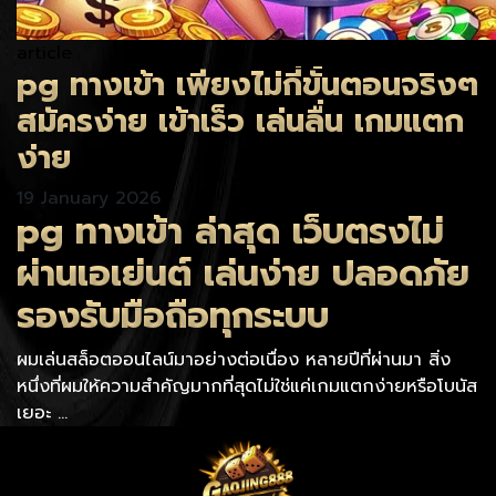
article
pg ทางเข้า เพียงไม่กี่ขั้นตอนจริงๆ
สมัครง่าย เข้าเร็ว เล่นลื่น เกมแตก
ง่าย
19 January 2026
pg ทางเข้า ล่าสุด เว็บตรงไม่
ผ่านเอเย่นต์ เล่นง่าย ปลอดภัย
รองรับมือถือทุกระบบ
ผมเล่นสล็อตออนไลน์มาอย่างต่อเนื่อง หลายปีที่ผ่านมา สิ่ง
หนึ่งที่ผมให้ความสำคัญมากที่สุดไม่ใช่แค่เกมแตกง่ายหรือโบนัส
เยอะ …