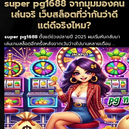
super pg1688 จากมุมมองคน
เล่นจริ เว็บสล็อตที่ว่ากันว่าดี
แต่ดีจริงไหม?
super pg1688
ตั้งแต่ช่วงปลายปี 2025 ผมเริ่มหันกลับมา
เล่นเกมสล็อตอีกครั้งหลังจากเว้นว่างไปนานหลายเดือน …