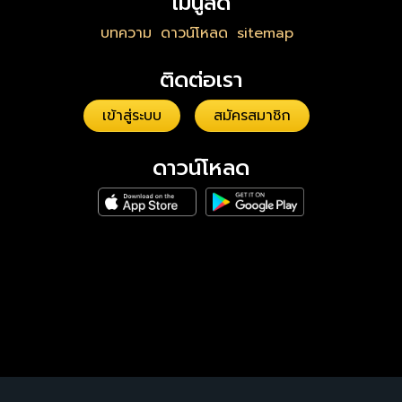
เมนูลัด
บทความ
ดาวน์โหลด
sitemap
ติดต่อเรา
เข้าสู่ระบบ
สมัครสมาชิก
ดาวน์โหลด