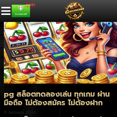
รับเพชรฟรี
article
pg สล็อตทดลองเล่น ทุกเกม ผ่าน
มือถือ ไม่ต้องสมัคร ไม่ต้องฝาก
8 January 2026