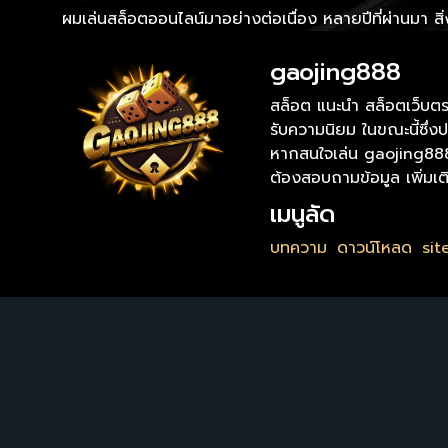
ผมเล่นสล็อตออนไลน์มาอย่างต่อเนื่อง หลายปีที่ผ่านมา สิ่
gaojing888
สล็อต แนะนำ สล็อตเว็บตร
รับความนิยม ในขณะนี้ซึ่
หากสนใจเล่น gaojing888
ต้องสอบถามข้อมูล เพิ่มเ
เมนูลัด
บทความ
ดาวน์โหลด
si