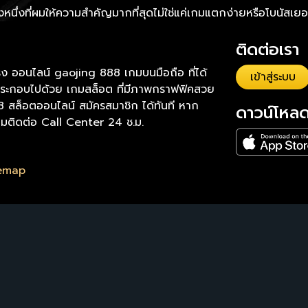
งหนึ่งที่ผมให้ความสำคัญมากที่สุดไม่ใช่แค่เกมแตกง่ายหรือโบนัสเยอ
ติดต่อเรา
ง ออนไลน์ gaojing 888 เกมบนมือถือ ที่ได้
เข้าสู่ระบบ
งประกอบไปด้วย เกมสล็อต ที่มีภาพกราฟฟิคสวย
 สล็อตออนไลน์ สมัครสมาชิก ได้ทันที หาก
ดาวน์โหล
ติมติดต่อ Call Center 24 ช.ม.
temap