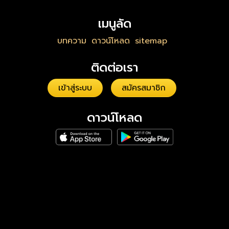
เมนูลัด
บทความ
ดาวน์โหลด
sitemap
ติดต่อเรา
เข้าสู่ระบบ
สมัครสมาชิก
ดาวน์โหลด