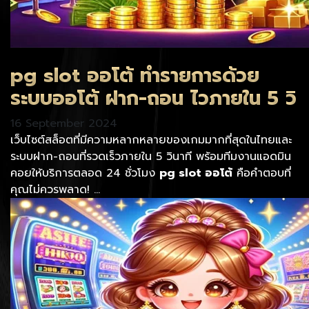
article
pg slot ออโต้ ทำรายการด้วย
ระบบออโต้ ฝาก-ถอน ไวภายใน 5 วิ
16 September 2024
เว็บไซต์สล็อตที่มีความหลากหลายของเกมมากที่สุดในไทยและ
ระบบฝาก-ถอนที่รวดเร็วภายใน 5 วินาที พร้อมทีมงานแอดมิน
คอยให้บริการตลอด 24 ชั่วโมง
pg slot ออโต้
คือคำตอบที่
คุณไม่ควรพลาด! …