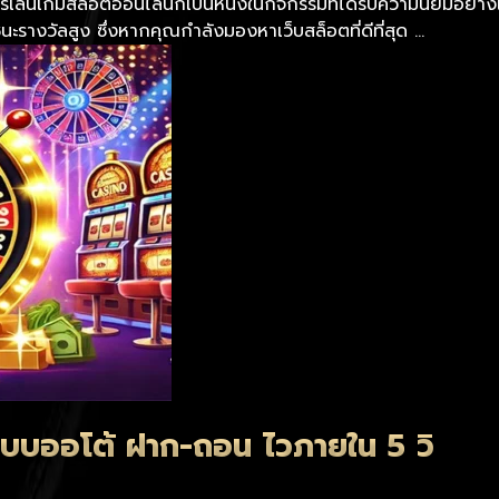
การเล่นเกมสล็อตออนไลน์ก็เป็นหนึ่งในกิจกรรมที่ได้รับความนิยม
รางวัลสูง ซึ่งหากคุณกำลังมองหาเว็บสล็อตที่ดีที่สุด …
ะบบออโต้ ฝาก-ถอน ไวภายใน 5 วิ