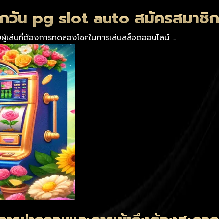
กวัน pg slot auto สมัครสมาชิกเพ
บผู้เล่นที่ต้องการทดลองโชคในการเล่นสล็อตออนไลน์ …