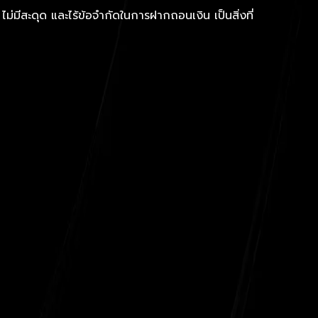
ไม่มีสะดุด และไร้ข้อจำกัดในการฝากถอนเงิน เป็นสิ่งที่