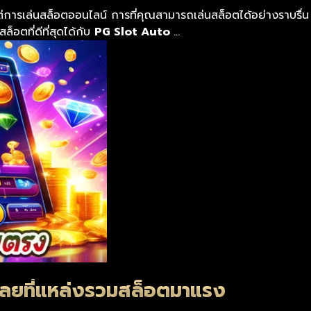
ม้แต่การเล่นสล็อตออนไลน์ การที่คุณสามารถเล่นสล็อตได้อย่างราบรื่น 
ตที่ดีที่สุดได้กับ
PG Slot Auto
…
นเลยที่แหล่งรวมสล็อตมาแรง