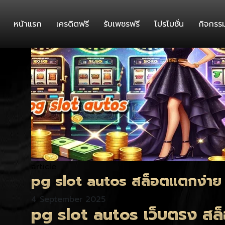
หน้าแรก
เครดิตฟรี
รับเพชรฟรี
โปรโมชั่น
กิจกรร
article
pg slot autos สล็อตแตกง่าย 
4 September 2025
pg slot autos เว็บตรง ส