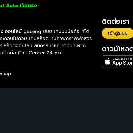
ot Auto เว็บตรง
…
ติดต่อเรา
ง ออนไลน์ gaojing 888 เกมบนมือถือ ที่ได้
เข้าสู่ระบบ
งประกอบไปด้วย เกมสล็อต ที่มีภาพกราฟฟิคสวย
 สล็อตออนไลน์ สมัครสมาชิก ได้ทันที หาก
ดาวน์โหล
ติมติดต่อ Call Center 24 ช.ม.
temap