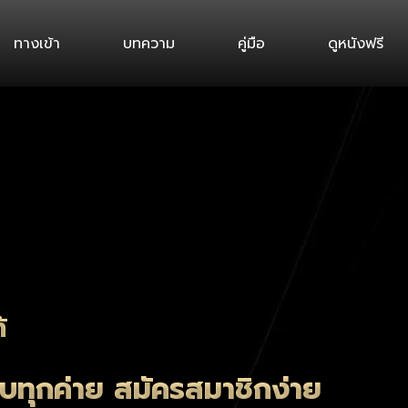
ทางเข้า
บทความ
คู่มือ
ดูหนังฟรี
้
ทุกค่าย สมัครสมาชิกง่าย