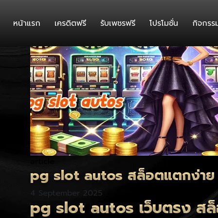
หน้าแรก
เครดิตฟรี
รับเพชรฟรี
โปรโมชั่น
กิจกรร
article
pg slot autos สล็อตแตกง่าย 
4 September 2025
pg slot autos เว็บตรง ส