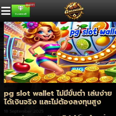
รับเพชรฟรี
article
pg slot wallet ไม่มีขั้นต่ำ เล่นง่าย
ได้เงินจริง และไม่ต้องลงทุนสูง
18 September 2025