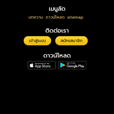
เมนูลัด
บทความ
ดาวน์โหลด
sitemap
ติดต่อเรา
เข้าสู่ระบบ
สมัครสมาชิก
ดาวน์โหลด