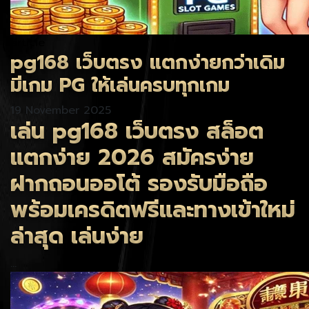
article
pg168 เว็บตรง แตกง่ายกว่าเดิม
มีเกม PG ให้เล่นครบทุกเกม
19 November 2025
เล่น pg168 เว็บตรง สล็อต
แตกง่าย 2026 สมัครง่าย
ฝากถอนออโต้ รองรับมือถือ
พร้อมเครดิตฟรีและทางเข้าใหม่
ล่าสุด เล่นง่าย
…