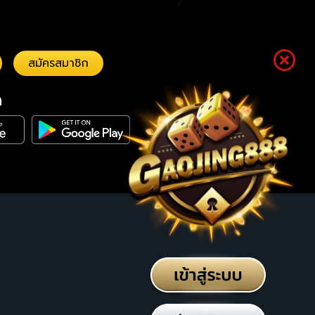
สมัครสมาชิก
ด