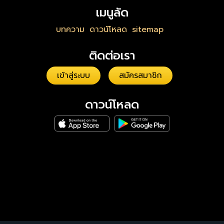
เมนูลัด
บทความ
ดาวน์โหลด
sitemap
ติดต่อเรา
เข้าสู่ระบบ
สมัครสมาชิก
ดาวน์โหลด