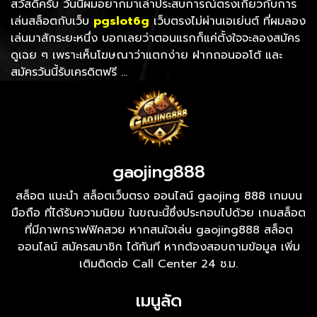
สวัสดีครับ วันนี้ผมอยากมาเล่าประสบการณ์ตรงเกี่ยวกับการ
เล่นสล็อตกับเว็บ
pgslot6g
เว็บตรงไม่ผ่านเอเย่นต์ ที่ผมลอง
เล่นมาสักระยะหนึ่ง บอกเลยว่าตอนแรกก็แค่ตั้งใจจะลองสมัคร
ดูเฉย ๆ เพราะเห็นโฆษณาว่าแตกง่าย ฝากถอนออโต้ และ
สมัครวันนี้รับเครดิตฟรี …
gaojing888
สล็อต แนะนำ สล็อตเว็บตรง ออนไลน์ gaojing 888 เกมบน
มือถือ ที่ได้รับความนิยม ในขณะนี้ซึ่งประกอบไปด้วย เกมสล็อต
ที่มีภาพกราฟฟิคสวย หากสนใจเล่น gaojing888 สล็อต
ออนไลน์ สมัครสมาชิก ได้ทันที หากต้องสอบถามข้อมูล เพิ่ม
เติมติดต่อ Call Center 24 ช.ม.
เมนูลัด