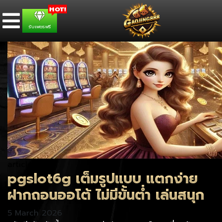
รับเพชรฟรี
article
pgslot6g เต็มรูปแบบ แตกง่าย
ฝากถอนออโต้ ไม่มีขั้นต่ำ เล่นสนุก
5 March 2026